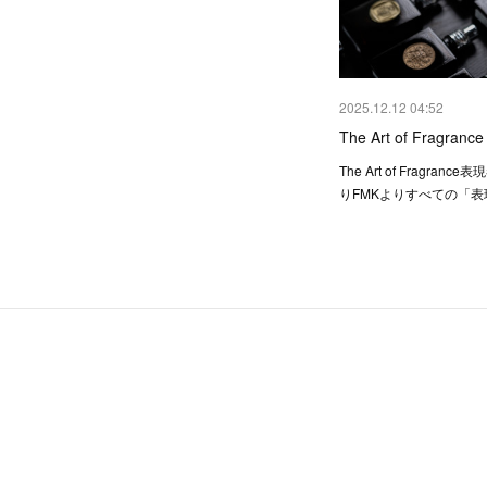
2025.12.12 04:52
The Art of Fragra
The Art of Fragran
りFMKよりすべての「