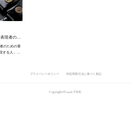
nce 表現者の…
ce表現者のための香
表現する人」…
プライバシーポリシー
特定商取引法に基づく表記
Copyright ©
2026
FMK
.